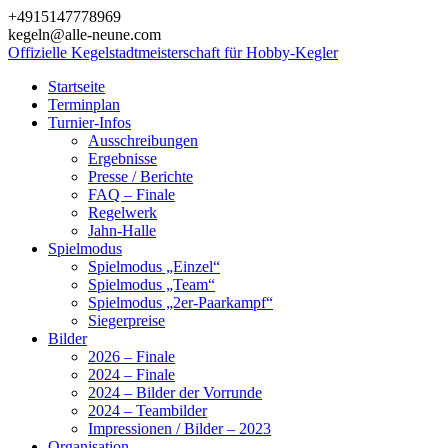
Zum
+4915147778969
Inhalt
kegeln@alle-neune.com
springen
Offizielle
Kegelstadtmeisterschaft
für
Hobby-Kegler
Startseite
Terminplan
Turnier-Infos
Ausschreibungen
Ergebnisse
Presse / Berichte
FAQ – Finale
Regelwerk
Jahn-Halle
Spielmodus
Spielmodus „Einzel“
Spielmodus „Team“
Spielmodus „2er-Paarkampf“
Siegerpreise
Bilder
2026 – Finale
2024 – Finale
2024 – Bilder der Vorrunde
2024 – Teambilder
Impressionen / Bilder – 2023
Organisation