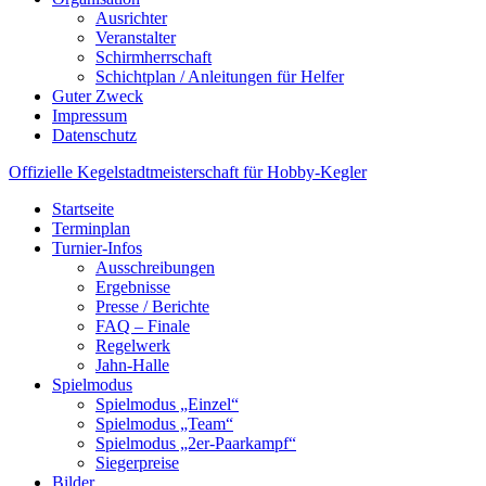
Ausrichter
Veranstalter
Schirmherrschaft
Schichtplan / Anleitungen für Helfer
Guter Zweck
Impressum
Datenschutz
Offizielle
Kegelstadtmeisterschaft
für
Hobby-Kegler
Startseite
Terminplan
Turnier-Infos
Ausschreibungen
Ergebnisse
Presse / Berichte
FAQ – Finale
Regelwerk
Jahn-Halle
Spielmodus
Spielmodus „Einzel“
Spielmodus „Team“
Spielmodus „2er-Paarkampf“
Siegerpreise
Bilder