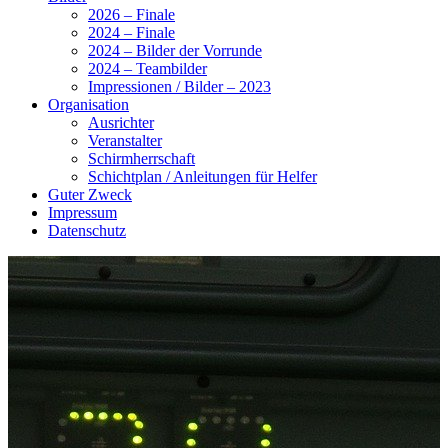
2026 – Finale
2024 – Finale
2024 – Bilder der Vorrunde
2024 – Teambilder
Impressionen / Bilder – 2023
Organisation
Ausrichter
Veranstalter
Schirmherrschaft
Schichtplan / Anleitungen für Helfer
Guter Zweck
Impressum
Datenschutz